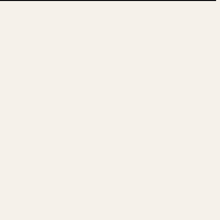
电竞赛事竞猜