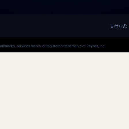
首页
雷竞技下注
雷竞技官网
雷竞技app下载