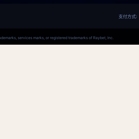
首页
雷竞技下注
雷竞技官网
雷竞技app下载