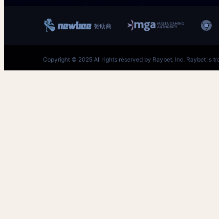
跳
至
内
首页–雷竞技下载-中国英雄联盟
(LOL)MSI决赛电竞赛事及体育赛事竞
容
猜