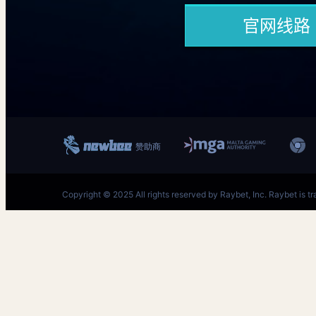
跳
至
内
首页–雷竞技下载-中国英雄联盟
(LOL)MSI决赛电竞赛事及体育赛事竞
容
猜