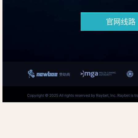
跳
至
内
首页–雷竞技下载-中国英雄联盟